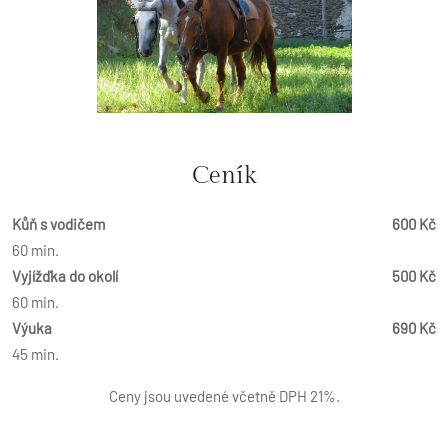
Ceník
Kůň s vodičem
600 Kč
60 min.
Vyjížďka do okolí
500 Kč
60 min.
Výuka
690 Kč
45 min.
Ceny jsou uvedené včetně DPH 21%.